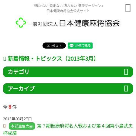
『賭けない 飲まない 吸わない 健康マージャン』
日本健康麻将協会公式サイト
新着情報・トピックス（2013年3月）
カテゴリ
アーカイブ
8
全
件
2013年03月27日
第７期健康麻将名人戦および第４回第小島武夫
本部主催大会
杯成績