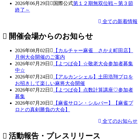
2026年06月29日
国際公式
第１２期無双位戦～第３節
終了～
全ての新着情報
開催会場からのお知らせ
2026年08月02日
【カルチャー麻雀 さかえ町田店】
月例大会開催のご案内
2026年07月29日
【よつば会】☆敬老大会参加者募集
中☆
2026年07月24日
【アルカンシェル】土田浩翔プロを
お招きして楽しい麻将大会開催
2026年07月22日
【よつば会】点数計算講座♡参加者
募集
2026年07月20日
【麻雀サロン・シルバー】【麻雀プ
ロとの真剣勝負の大会】
全てのお知らせ
活動報告・プレスリリース