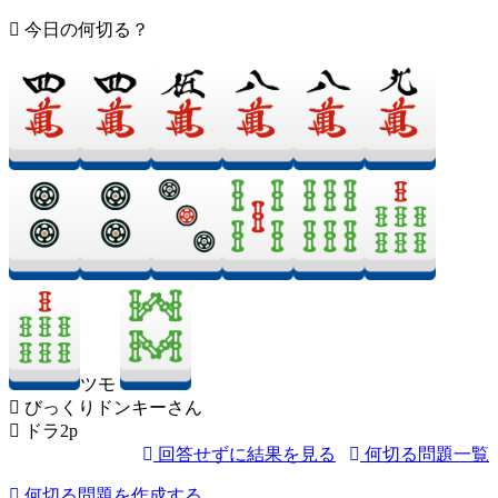
今日の何切る？
ツモ
びっくりドンキーさん
ドラ2p
回答せずに結果を見る
何切る問題一覧
何切る問題を作成する