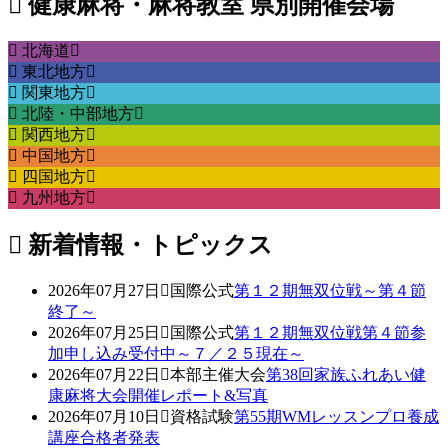
健康麻将・麻将教室 県別開催会場
北海道
東北地方
関東地方
北陸・中部地方
関西地方
中国地方
四国地方
九州地方
新着情報・トピックス
2026年07月27日
国際公式
第１２期無双位戦～第４節
終了～
2026年07月25日
国際公式
第１２期無双位戦第４節参
加申し込み受付中～７／２５現在～
2026年07月22日
本部主催大会
第38回家族ふれあい健
康麻将大会開催レポート&写真
2026年07月10日
資格試験
第55期WMレッスンプロ養成
講座合格者発表