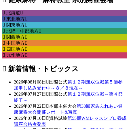
北海道
東北地方
関東地方
北陸・中部地方
関西地方
中国地方
四国地方
九州地方
新着情報・トピックス
2026年08月08日
国際公式
第１２期無双位戦第５節参
加申し込み受付中～８／８現在～
2026年07月27日
国際公式
第１２期無双位戦～第４節
終了～
2026年07月22日
本部主催大会
第38回家族ふれあい健
康麻将大会開催レポート&写真
2026年07月10日
資格試験
第55期WMレッスンプロ養成
講座合格者発表