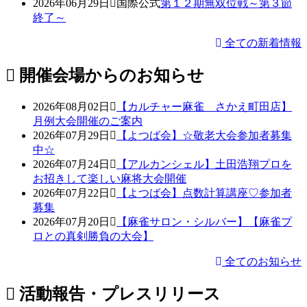
2026年06月29日
国際公式
第１２期無双位戦～第３節
終了～
全ての新着情報
開催会場からのお知らせ
2026年08月02日
【カルチャー麻雀 さかえ町田店】
月例大会開催のご案内
2026年07月29日
【よつば会】☆敬老大会参加者募集
中☆
2026年07月24日
【アルカンシェル】土田浩翔プロを
お招きして楽しい麻将大会開催
2026年07月22日
【よつば会】点数計算講座♡参加者
募集
2026年07月20日
【麻雀サロン・シルバー】【麻雀プ
ロとの真剣勝負の大会】
全てのお知らせ
活動報告・プレスリリース