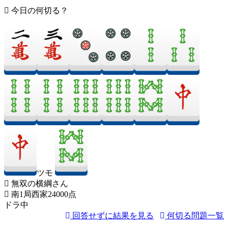
今日の何切る？
ツモ
無双の横綱さん
南1局西家24000点
ドラ中
回答せずに結果を見る
何切る問題一覧