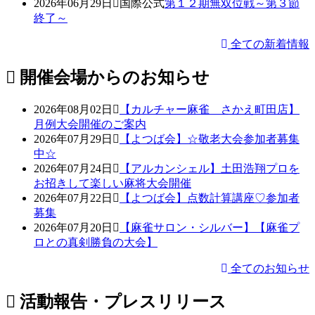
2026年06月29日
国際公式
第１２期無双位戦～第３節
終了～
全ての新着情報
開催会場からのお知らせ
2026年08月02日
【カルチャー麻雀 さかえ町田店】
月例大会開催のご案内
2026年07月29日
【よつば会】☆敬老大会参加者募集
中☆
2026年07月24日
【アルカンシェル】土田浩翔プロを
お招きして楽しい麻将大会開催
2026年07月22日
【よつば会】点数計算講座♡参加者
募集
2026年07月20日
【麻雀サロン・シルバー】【麻雀プ
ロとの真剣勝負の大会】
全てのお知らせ
活動報告・プレスリリース