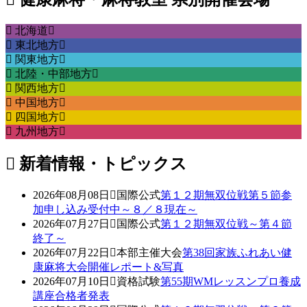
北海道
東北地方
関東地方
北陸・中部地方
関西地方
中国地方
四国地方
九州地方
新着情報・トピックス
2026年08月08日
国際公式
第１２期無双位戦第５節参
加申し込み受付中～８／８現在～
2026年07月27日
国際公式
第１２期無双位戦～第４節
終了～
2026年07月22日
本部主催大会
第38回家族ふれあい健
康麻将大会開催レポート&写真
2026年07月10日
資格試験
第55期WMレッスンプロ養成
講座合格者発表