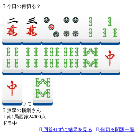
今日の何切る？
ツモ
無双の横綱さん
南1局西家24000点
ドラ中
回答せずに結果を見る
何切る問題一覧