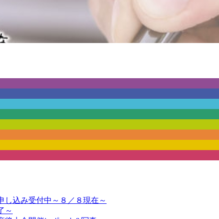
申し込み受付中～８／８現在～
了～