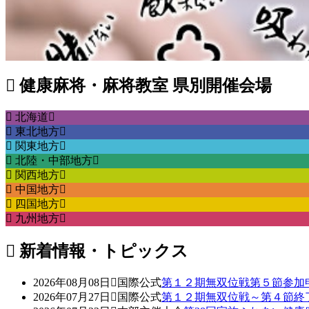
健康麻将・麻将教室 県別開催会場
北海道
東北地方
関東地方
北陸・中部地方
関西地方
中国地方
四国地方
九州地方
新着情報・トピックス
2026年08月08日
国際公式
第１２期無双位戦第５節参加
2026年07月27日
国際公式
第１２期無双位戦～第４節終