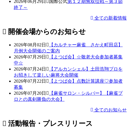
2026年06月29日
国際公式
第１２期無双位戦～第３節
終了～
全ての新着情報
開催会場からのお知らせ
2026年08月02日
【カルチャー麻雀 さかえ町田店】
月例大会開催のご案内
2026年07月29日
【よつば会】☆敬老大会参加者募集
中☆
2026年07月24日
【アルカンシェル】土田浩翔プロを
お招きして楽しい麻将大会開催
2026年07月22日
【よつば会】点数計算講座♡参加者
募集
2026年07月20日
【麻雀サロン・シルバー】【麻雀プ
ロとの真剣勝負の大会】
全てのお知らせ
活動報告・プレスリリース