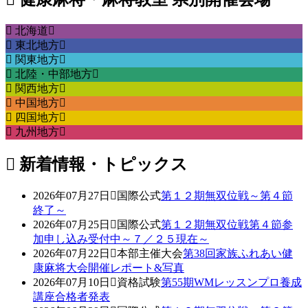
北海道
東北地方
関東地方
北陸・中部地方
関西地方
中国地方
四国地方
九州地方
新着情報・トピックス
2026年07月27日
国際公式
第１２期無双位戦～第４節
終了～
2026年07月25日
国際公式
第１２期無双位戦第４節参
加申し込み受付中～７／２５現在～
2026年07月22日
本部主催大会
第38回家族ふれあい健
康麻将大会開催レポート&写真
2026年07月10日
資格試験
第55期WMレッスンプロ養成
講座合格者発表