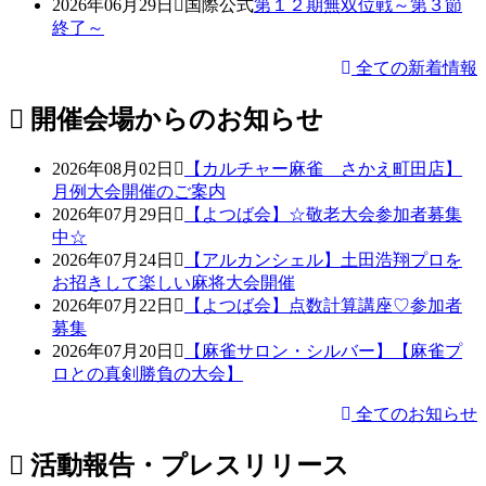
2026年06月29日
国際公式
第１２期無双位戦～第３節
終了～
全ての新着情報
開催会場からのお知らせ
2026年08月02日
【カルチャー麻雀 さかえ町田店】
月例大会開催のご案内
2026年07月29日
【よつば会】☆敬老大会参加者募集
中☆
2026年07月24日
【アルカンシェル】土田浩翔プロを
お招きして楽しい麻将大会開催
2026年07月22日
【よつば会】点数計算講座♡参加者
募集
2026年07月20日
【麻雀サロン・シルバー】【麻雀プ
ロとの真剣勝負の大会】
全てのお知らせ
活動報告・プレスリリース