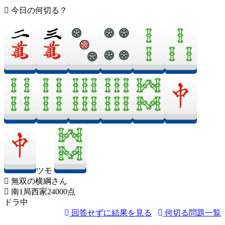
今日の何切る？
ツモ
無双の横綱さん
南1局西家24000点
ドラ中
回答せずに結果を見る
何切る問題一覧