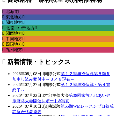
北海道
東北地方
関東地方
北陸・中部地方
関西地方
中国地方
四国地方
九州地方
新着情報・トピックス
2026年08月08日
国際公式
第１２期無双位戦第５節参
加申し込み受付中～８／８現在～
2026年07月27日
国際公式
第１２期無双位戦～第４節
終了～
2026年07月22日
本部主催大会
第38回家族ふれあい健
康麻将大会開催レポート&写真
2026年07月10日
資格試験
第55期WMレッスンプロ養成
講座合格者発表