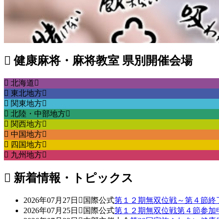
健康麻将・麻将教室 県別開催会場
北海道
東北地方
関東地方
北陸・中部地方
関西地方
中国地方
四国地方
九州地方
新着情報・トピックス
2026年07月27日
国際公式
第１２期無双位戦～第４節終
2026年07月25日
国際公式
第１２期無双位戦第４節参加