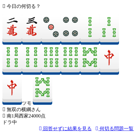
今日の何切る？
ツモ
無双の横綱さん
南1局西家24000点
ドラ中
回答せずに結果を見る
何切る問題一覧