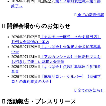
2026年06月29日
国際公式
第１２期無双位戦～第３節
終了～
全ての新着情報
開催会場からのお知らせ
2026年08月02日
【カルチャー麻雀 さかえ町田店】
月例大会開催のご案内
2026年07月29日
【よつば会】☆敬老大会参加者募集
中☆
2026年07月24日
【アルカンシェル】土田浩翔プロを
お招きして楽しい麻将大会開催
2026年07月22日
【よつば会】点数計算講座♡参加者
募集
2026年07月20日
【麻雀サロン・シルバー】【麻雀プ
ロとの真剣勝負の大会】
全てのお知らせ
活動報告・プレスリリース