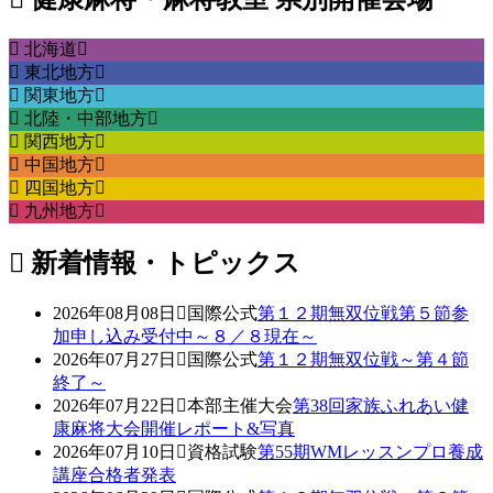
北海道
東北地方
関東地方
北陸・中部地方
関西地方
中国地方
四国地方
九州地方
新着情報・トピックス
2026年08月08日
国際公式
第１２期無双位戦第５節参
加申し込み受付中～８／８現在～
2026年07月27日
国際公式
第１２期無双位戦～第４節
終了～
2026年07月22日
本部主催大会
第38回家族ふれあい健
康麻将大会開催レポート&写真
2026年07月10日
資格試験
第55期WMレッスンプロ養成
講座合格者発表