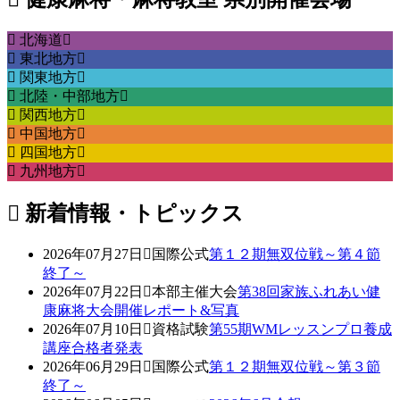
北海道
東北地方
関東地方
北陸・中部地方
関西地方
中国地方
四国地方
九州地方
新着情報・トピックス
2026年07月27日
国際公式
第１２期無双位戦～第４節
終了～
2026年07月22日
本部主催大会
第38回家族ふれあい健
康麻将大会開催レポート&写真
2026年07月10日
資格試験
第55期WMレッスンプロ養成
講座合格者発表
2026年06月29日
国際公式
第１２期無双位戦～第３節
終了～