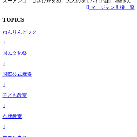
スーアンコ 甘さひかえめ 大人の味
ハイロ 佐田 禮努さん
マージャン川柳一覧
TOPICS
ねんりんピック
国民文化祭
国際公式麻将
子ども教室
点牌教室