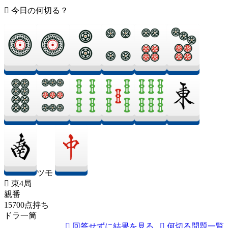
今日の何切る？
ツモ
東4局
親番
15700点持ち
ドラ一筒
回答せずに結果を見る
何切る問題一覧