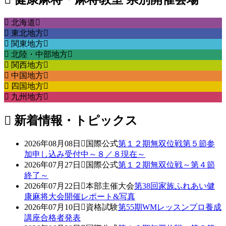
北海道
東北地方
関東地方
北陸・中部地方
関西地方
中国地方
四国地方
九州地方
新着情報・トピックス
2026年08月08日
国際公式
第１２期無双位戦第５節参
加申し込み受付中～８／８現在～
2026年07月27日
国際公式
第１２期無双位戦～第４節
終了～
2026年07月22日
本部主催大会
第38回家族ふれあい健
康麻将大会開催レポート&写真
2026年07月10日
資格試験
第55期WMレッスンプロ養成
講座合格者発表