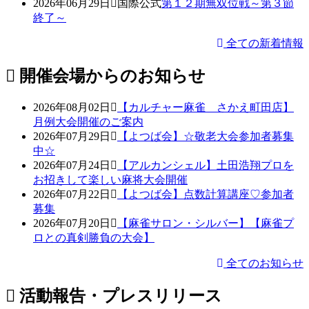
2026年06月29日
国際公式
第１２期無双位戦～第３節
終了～
全ての新着情報
開催会場からのお知らせ
2026年08月02日
【カルチャー麻雀 さかえ町田店】
月例大会開催のご案内
2026年07月29日
【よつば会】☆敬老大会参加者募集
中☆
2026年07月24日
【アルカンシェル】土田浩翔プロを
お招きして楽しい麻将大会開催
2026年07月22日
【よつば会】点数計算講座♡参加者
募集
2026年07月20日
【麻雀サロン・シルバー】【麻雀プ
ロとの真剣勝負の大会】
全てのお知らせ
活動報告・プレスリリース