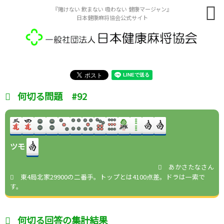
『賭けない 飲まない 吸わない 健康マージャン』
日本健康麻将協会公式サイト
何切る問題 #92
ツモ
あかさたなさん
東4局北家29900の二番手。トップとは4100点差。ドラは一索で
す。
何切る回答の集計結果