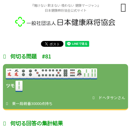
『賭けない 飲まない 吸わない 健康マージャン』
日本健康麻将協会公式サイト
何切る問題 #81
ツモ
ドヘタサンさん
東一局親番30000点持ち
何切る回答の集計結果