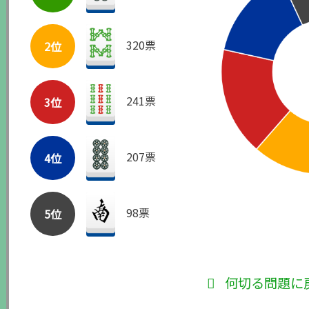
320票
2位
241票
3位
207票
4位
98票
5位
何切る問題に