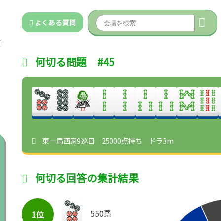
よくある質問
何切る問題 #45
東一局西家9巡目 25000点持ち ドラ3m
何切る回答の集計結果
550票
1位