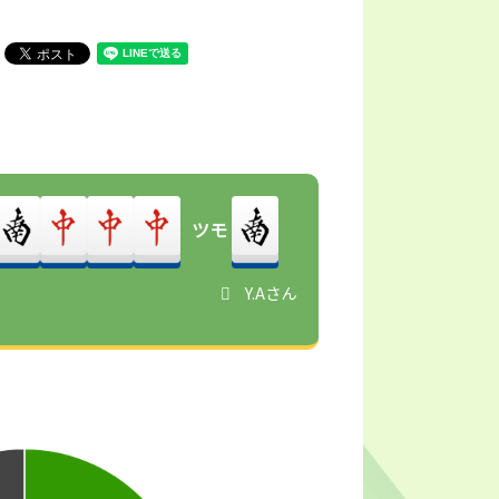
ツモ
Y.Aさん