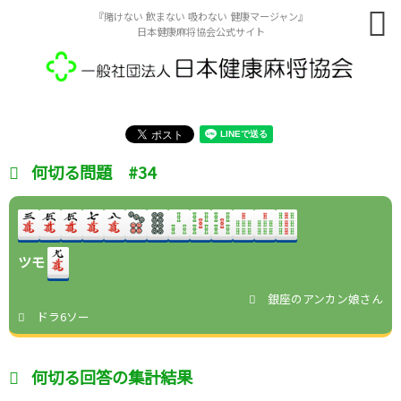
『賭けない 飲まない 吸わない 健康マージャン』
日本健康麻将協会公式サイト
何切る問題 #34
ツモ
銀座のアンカン娘さん
ドラ6ソー
何切る回答の集計結果