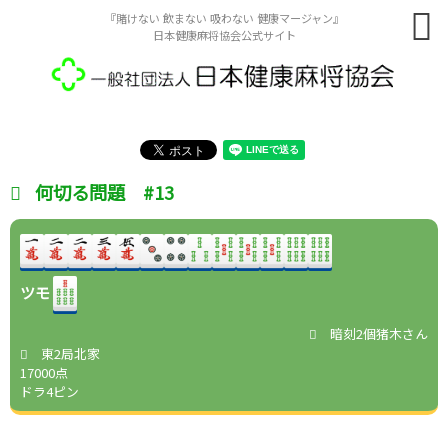
『賭けない 飲まない 吸わない 健康マージャン』
日本健康麻将協会公式サイト
何切る問題 #13
ツモ
暗刻2個猪木さん
東2局北家
17000点
ドラ4ピン