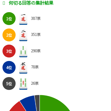
何切る回答の集計結果
387票
1位
351票
2位
290票
3位
78票
4位
26票
5位