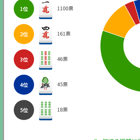
1100票
1位
161票
2位
46票
3位
45票
4位
18票
5位