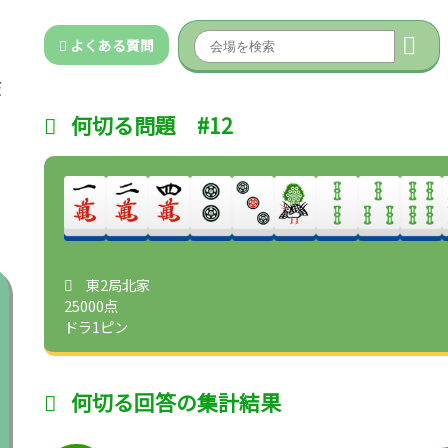
よくある質問
何切る問題 #12
東2局北家
25000点
ドラ1ピン
何切る回答の集計結果